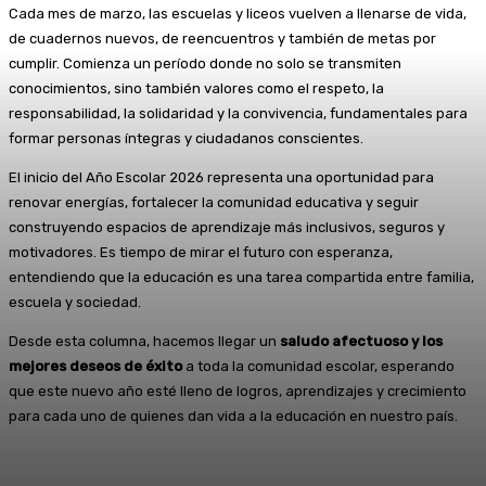
Cada mes de marzo, las escuelas y liceos vuelven a llenarse de vida,
de cuadernos nuevos, de reencuentros y también de metas por
cumplir. Comienza un período donde no solo se transmiten
conocimientos, sino también valores como el respeto, la
responsabilidad, la solidaridad y la convivencia, fundamentales para
formar personas íntegras y ciudadanos conscientes.
El inicio del Año Escolar 2026 representa una oportunidad para
renovar energías, fortalecer la comunidad educativa y seguir
construyendo espacios de aprendizaje más inclusivos, seguros y
motivadores. Es tiempo de mirar el futuro con esperanza,
entendiendo que la educación es una tarea compartida entre familia,
escuela y sociedad.
Desde esta columna, hacemos llegar un
saludo afectuoso y los
mejores deseos de éxito
a toda la comunidad escolar, esperando
que este nuevo año esté lleno de logros, aprendizajes y crecimiento
para cada uno de quienes dan vida a la educación en nuestro país.