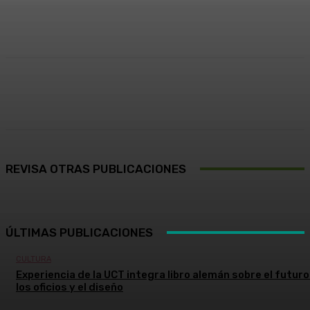
Facebook
X
Pinterest
WhatsApp
REVISA OTRAS PUBLICACIONES
ÚLTIMAS PUBLICACIONES
CULTURA
Experiencia de la UCT integra libro alemán sobre el futuro
los oficios y el diseño