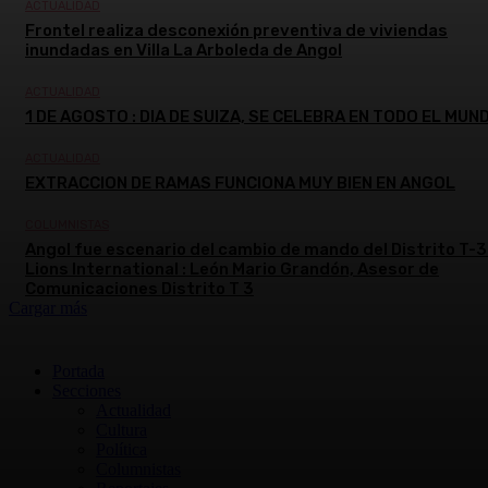
ACTUALIDAD
Frontel realiza desconexión preventiva de viviendas
inundadas en Villa La Arboleda de Angol
ACTUALIDAD
1 DE AGOSTO : DIA DE SUIZA, SE CELEBRA EN TODO EL MUN
ACTUALIDAD
EXTRACCION DE RAMAS FUNCIONA MUY BIEN EN ANGOL
COLUMNISTAS
Angol fue escenario del cambio de mando del Distrito T-3
Lions International : León Mario Grandón, Asesor de
Comunicaciones Distrito T 3
Cargar más
Portada
Secciones
Actualidad
Cultura
Política
Columnistas