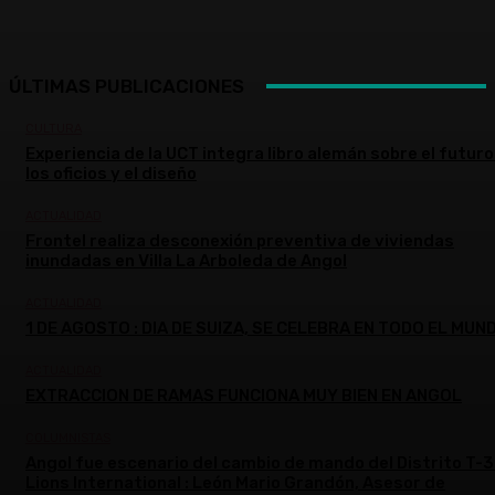
ÚLTIMAS PUBLICACIONES
CULTURA
Experiencia de la UCT integra libro alemán sobre el futuro
los oficios y el diseño
ACTUALIDAD
Frontel realiza desconexión preventiva de viviendas
inundadas en Villa La Arboleda de Angol
ACTUALIDAD
1 DE AGOSTO : DIA DE SUIZA, SE CELEBRA EN TODO EL MUN
ACTUALIDAD
EXTRACCION DE RAMAS FUNCIONA MUY BIEN EN ANGOL
COLUMNISTAS
Angol fue escenario del cambio de mando del Distrito T-3
Lions International : León Mario Grandón, Asesor de