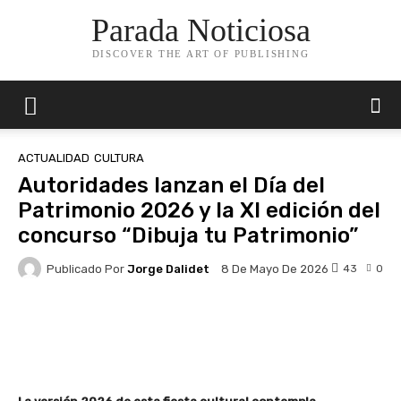
Parada Noticiosa
DISCOVER THE ART OF PUBLISHING
ACTUALIDAD
CULTURA
Autoridades lanzan el Día del
Patrimonio 2026 y la XI edición del
concurso “Dibuja tu Patrimonio”
Publicado Por
Jorge Dalidet
43
0
8 De Mayo De 2026
Facebook
X
Pinterest
Whats