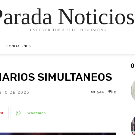
Parada Noticios
DISCOVER THE ART OF PUBLISHING
CONTACTENOS
Ú
IARIOS SIMULTANEOS
544
0
STO DE 2023
st
WhatsApp