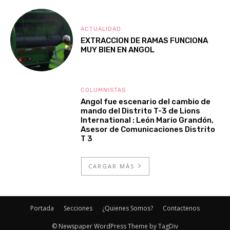
ACTUALIDAD
EXTRACCION DE RAMAS FUNCIONA
MUY BIEN EN ANGOL
COLUMNISTAS
Angol fue escenario del cambio de
mando del Distrito T-3 de Lions
International : León Mario Grandón,
Asesor de Comunicaciones Distrito
T 3
CARGAR MÁS
Portada
Secciones
¿Quienes Somos?
Contactenos
© Newspaper WordPress Theme by TagDiv