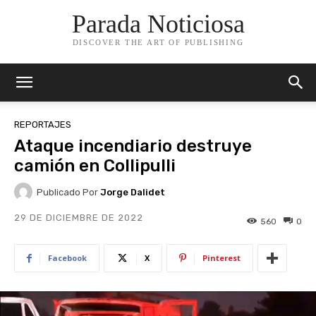
Parada Noticiosa
DISCOVER THE ART OF PUBLISHING
REPORTAJES
Ataque incendiario destruye
camión en Collipulli
Publicado Por
Jorge Dalidet
29 DE DICIEMBRE DE 2022
560
0
Facebook
X
Pinterest