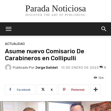
Parada Noticiosa
DISCOVER THE ART OF PUBLISHING
ACTUALIDAD
Asume nuevo Comisario De
Carabineros en Collipulli
Publicado Por
Jorge Dalidet
0
13 DE ENERO DE 2023
724
Facebook
X
Pinterest