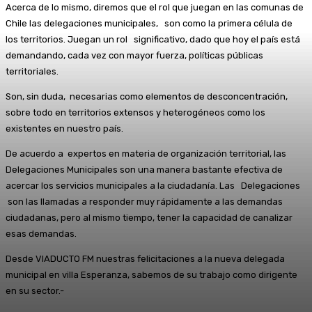
Acerca de lo mismo, diremos que el rol que juegan en las comunas de
Chile las delegaciones municipales, son como la primera célula de
los territorios. Juegan un rol significativo, dado que hoy el país está
demandando, cada vez con mayor fuerza, políticas públicas
territoriales.
Son, sin duda, necesarias como elementos de desconcentración,
sobre todo en territorios extensos y heterogéneos como los
existentes en nuestro país.
De acuerdo a expertos en materia de organización territorial, las
Delegaciones Municipales son una manera bastante efectiva de
acercar los servicios municipales a la ciudadanía. Las Delegaciones
son las llamadas a responder muy rápidamente a las demandas
ciudadanas, pero al mismo tiempo, tener la capacidad de canalizar
esas demandas.
Desde VIADUCTO FM nuestras felicitaciones a la nueva delegada
municipal en villa Esperanza, sabemos de su trabajo como dirigente
en su sector.-