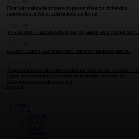
ACTUALIDAD
Frontel realiza desconexión preventiva de viviendas
inundadas en Villa La Arboleda de Angol
ACTUALIDAD
1 DE AGOSTO : DIA DE SUIZA, SE CELEBRA EN TODO EL MUN
ACTUALIDAD
EXTRACCION DE RAMAS FUNCIONA MUY BIEN EN ANGOL
COLUMNISTAS
Angol fue escenario del cambio de mando del Distrito T-3
Lions International : León Mario Grandón, Asesor de
Comunicaciones Distrito T 3
Cargar más
Portada
Secciones
Actualidad
Cultura
Política
Columnistas
Reportajes