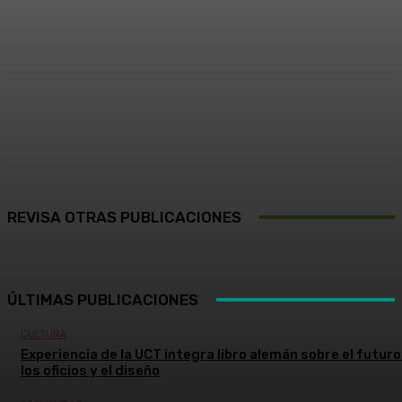
Facebook
X
Pinterest
WhatsApp
REVISA OTRAS PUBLICACIONES
ÚLTIMAS PUBLICACIONES
CULTURA
Experiencia de la UCT integra libro alemán sobre el futuro
los oficios y el diseño