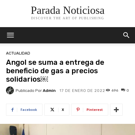
Parada Noticiosa
DISCOVER THE ART OF PUBLISHING
ACTUALIDAD
Angol se suma a entrega de
beneficio de gas a precios
solidarios￼
Publicado Por
Admin
696
0
17 DE ENERO DE 2022
Facebook
X
Pinterest