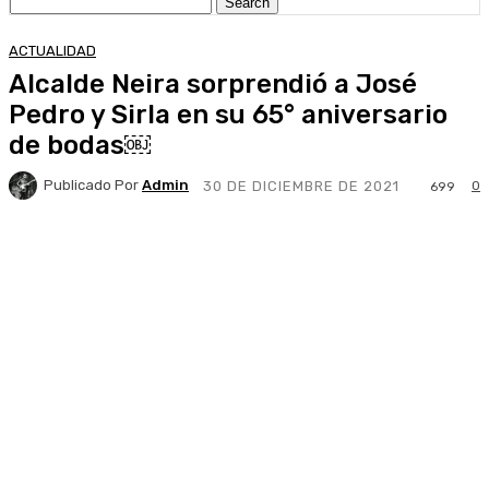
ACTUALIDAD
Alcalde Neira sorprendió a José
Pedro y Sirla en su 65° aniversario
de bodas￼
Publicado Por
Admin
0
30 DE DICIEMBRE DE 2021
699
Facebook
X
Pinterest
WhatsApp