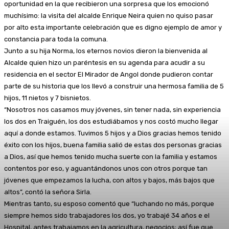
oportunidad en la que recibieron una sorpresa que los emocionó
muchísimo: la visita del alcalde Enrique Neira quien no quiso pasar
por alto esta importante celebración que es digno ejemplo de amor y
constancia para toda la comuna.
Junto a su hija Norma, los eternos novios dieron la bienvenida al
Alcalde quien hizo un paréntesis en su agenda para acudir a su
residencia en el sector El Mirador de Angol donde pudieron contar
parte de su historia que los llevó a construir una hermosa familia de 5
hijos, 11 nietos y 7 bisnietos.
“Nosotros nos casamos muy jóvenes, sin tener nada, sin experiencia
los dos en Traiguén, los dos estudiábamos y nos costó mucho llegar
aquí a donde estamos. Tuvimos 5 hijos y a Dios gracias hemos tenido
éxito con los hijos, buena familia salió de estas dos personas gracias
a Dios, así que hemos tenido mucha suerte con la familia y estamos
contentos por eso, y aguantándonos unos con otros porque tan
jóvenes que empezamos la lucha, con altos y bajos, más bajos que
altos”, contó la señora Sirla.
Mientras tanto, su esposo comentó que “luchando no más, porque
siempre hemos sido trabajadores los dos, yo trabajé 34 años e el
Hospital, antes trabajamos en la agricultura, negocios; así fue que