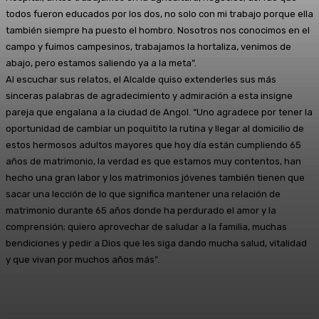
todos fueron educados por los dos, no solo con mi trabajo porque ella
también siempre ha puesto el hombro. Nosotros nos conocimos en el
campo y fuimos campesinos, trabajamos la hortaliza, venimos de
abajo, pero estamos saliendo ya a la meta”.
Al escuchar sus relatos, el Alcalde quiso extenderles sus más
sinceras palabras de agradecimiento y admiración a esta insigne
pareja que engalana a la ciudad de Angol. “Uno agradece por tener la
oportunidad de cambiar un poquitito la rutina y llegar al domicilio de
estos hermosos adultos mayores que hoy día están cumpliendo 65
años de matrimonio, la verdad es que estamos muy contentos, han
hecho una gran labor y los matrimonios jóvenes también tienen que
sacar una lección de lo que significa mantener una relación de
matrimonio durante 65 años donde ha perdurado el amor y la
comprensión; quiero aprovechar de saludar a la familia, muchas
bendiciones y pedir a Dios que les siga dando mucha salud, vitalidad
y que vivan por muchos años más”.