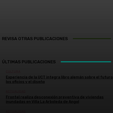
Facebook
X
Pinterest
WhatsApp
REVISA OTRAS PUBLICACIONES
ÚLTIMAS PUBLICACIONES
CULTURA
Experiencia de la UCT integra libro alemán sobre el futuro
los oficios y el diseño
ACTUALIDAD
Frontel realiza desconexión preventiva de viviendas
inundadas en Villa La Arboleda de Angol
ACTUALIDAD