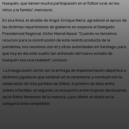
Huequén, que tienen mucha participación en el fútbol rural, en los
niños y la familia”, mencionó.
En esa línea, el alcalde de Angol, Enrique Neira, agradeció el apoyo de
las distintas reparticiones de gobierno en especial al Delegado
Presidencial Regional, Víctor Manoli Nazal. “Cuando no teníamos
recursos para la construcción de este recinto producto de la
pandemia, nos reunimos con él y otras autoridades en Santiago, para
que hoy en día este sueño tan anhelado del nuevo estadio de
Huequén sea una realidad”, sostuvo.
La inauguración contó con la entrega de implementación deportiva a
distintos jugadores que estaban en la ceremonia, y concluyó con la
celebración de tres partidos de fútbol, el primero de ellos entre
clubes infantiles, el segundo un encuentro entre mujeres destacando
así el fútbol femenino de la comuna, y por último un duelo en la
categoría todo competidor.