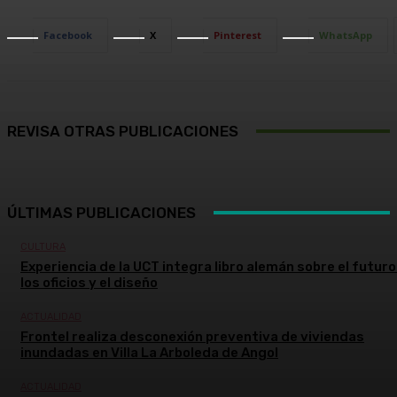
Facebook
X
Pinterest
WhatsApp
REVISA OTRAS PUBLICACIONES
ÚLTIMAS PUBLICACIONES
CULTURA
Experiencia de la UCT integra libro alemán sobre el futuro
los oficios y el diseño
ACTUALIDAD
Frontel realiza desconexión preventiva de viviendas
inundadas en Villa La Arboleda de Angol
ACTUALIDAD