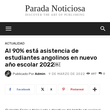
Parada Noticiosa
DISCOVER THE ART OF PUBLISHING
ACTUALIDAD
Al 90% está asistencia de
estudiantes angolinos en nuevo
año escolar 2022￼
Publicado Por
Admin
697
0
9 DE MARZO DE 2022
Facebook
X
Pinterest