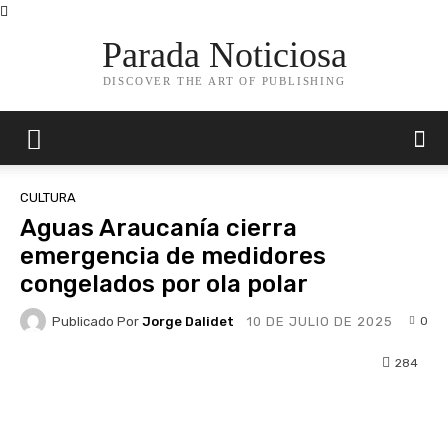
Parada Noticiosa
DISCOVER THE ART OF PUBLISHING
CULTURA
Aguas Araucanía cierra
emergencia de medidores
congelados por ola polar
Publicado Por
Jorge Dalidet
0
10 DE JULIO DE 2025
284
Facebook
X
Pinterest
Whats