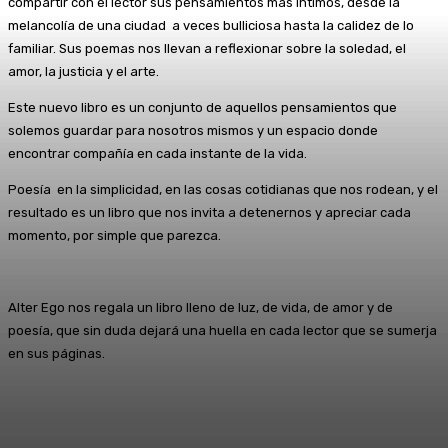
compartir con el lector sus pensamientos más íntimos, desde la
melancolía de una ciudad a veces bulliciosa hasta la calidez de lo
familiar. Sus poemas nos llevan a reflexionar sobre la soledad, el
amor, la justicia y el arte.
Este nuevo libro es un conjunto de aquellos pensamientos que
solemos guardar para nosotros mismos y un espacio donde
encontrar compañía en cada instante de la vida.
Poesía en la simplicidad, en las cosas cotidianas que nos rodean, y el
resultado es un libro que nos invita a detenernos y apreciar cada
momento, por simple que parezca.
Alter Ego nos regala un libro lleno de luz, de vida, de amor y de
poesía, que sin duda dejará una huella en cada lector que se sumerja
en sus páginas.