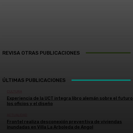
Facebook
X
Pinterest
WhatsApp
REVISA OTRAS PUBLICACIONES
ÚLTIMAS PUBLICACIONES
CULTURA
Experiencia de la UCT integra libro alemán sobre el futuro
los oficios y el diseño
ACTUALIDAD
Frontel realiza desconexión preventiva de viviendas
inundadas en Villa La Arboleda de Angol