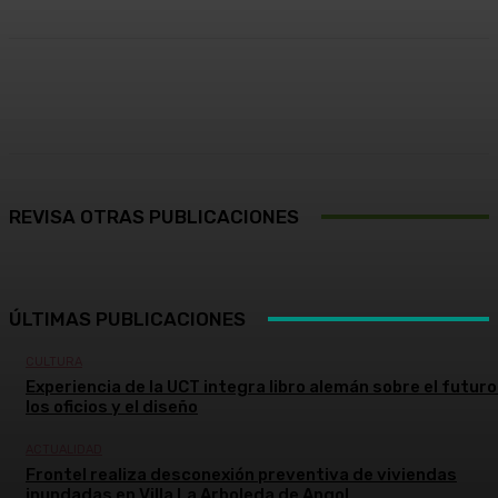
Facebook
X
Pinterest
WhatsApp
REVISA OTRAS PUBLICACIONES
ÚLTIMAS PUBLICACIONES
CULTURA
Experiencia de la UCT integra libro alemán sobre el futuro
los oficios y el diseño
ACTUALIDAD
Frontel realiza desconexión preventiva de viviendas
inundadas en Villa La Arboleda de Angol