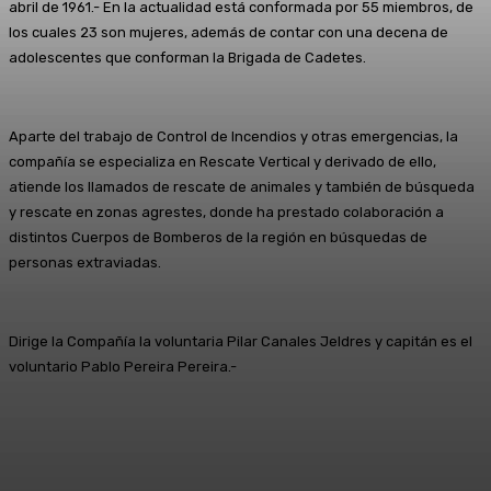
abril de 1961.- En la actualidad está conformada por 55 miembros, de
los cuales 23 son mujeres, además de contar con una decena de
adolescentes que conforman la Brigada de Cadetes.
Aparte del trabajo de Control de Incendios y otras emergencias, la
compañía se especializa en Rescate Vertical y derivado de ello,
atiende los llamados de rescate de animales y también de búsqueda
y rescate en zonas agrestes, donde ha prestado colaboración a
distintos Cuerpos de Bomberos de la región en búsquedas de
personas extraviadas.
Dirige la Compañía la voluntaria Pilar Canales Jeldres y capitán es el
voluntario Pablo Pereira Pereira.-