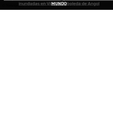
inundadas en Villa La Arboleda de Angol
futuro de los oficios y el diseño
MUNDO
© Newspaper WordPress Theme by TagDiv