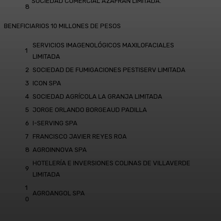
SOCIEDAD COMERCIAL AZAFRÁN LIMITADA.
8
BENEFICIARIOS 10 MILLONES DE PESOS
SERVICIOS IMAGENOLÓGICOS MAXILOFACIALES
1
LIMITADA
2
SOCIEDAD DE FUMIGACIONES PESTISERV LIMITADA
3
ICON SPA
4
SOCIEDAD AGRÍCOLA LA GRANJA LIMITADA
5
JORGE ORLANDO BORGEAUD PADILLA
6
I-SERVING SPA
7
FRANCISCO JAVIER REYES ROA
8
AGROINNOVA SPA
HOTELERÍA E INVERSIONES COLINAS DE VILLAVERDE
9
LIMITADA
1
AGROANGOL SPA
0