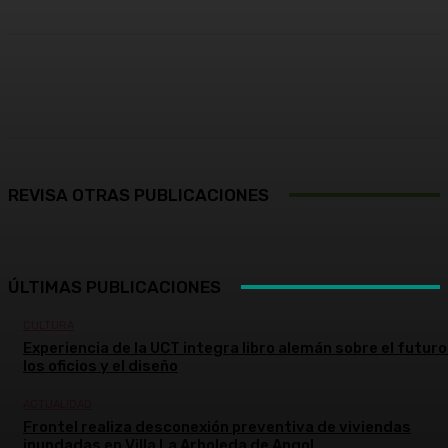
Facebook
X
Pinterest
WhatsApp
REVISA OTRAS PUBLICACIONES
ÚLTIMAS PUBLICACIONES
CULTURA
Experiencia de la UCT integra libro alemán sobre el futuro
los oficios y el diseño
ACTUALIDAD
Frontel realiza desconexión preventiva de viviendas
inundadas en Villa La Arboleda de Angol