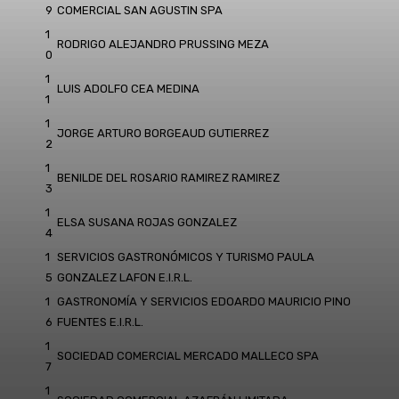
9
COMERCIAL SAN AGUSTIN SPA
1
RODRIGO ALEJANDRO PRUSSING MEZA
0
1
LUIS ADOLFO CEA MEDINA
1
1
JORGE ARTURO BORGEAUD GUTIERREZ
2
1
BENILDE DEL ROSARIO RAMIREZ RAMIREZ
3
1
ELSA SUSANA ROJAS GONZALEZ
4
1
SERVICIOS GASTRONÓMICOS Y TURISMO PAULA
5
GONZALEZ LAFON E.I.R.L.
1
GASTRONOMÍA Y SERVICIOS EDOARDO MAURICIO PINO
6
FUENTES E.I.R.L.
1
SOCIEDAD COMERCIAL MERCADO MALLECO SPA
7
1