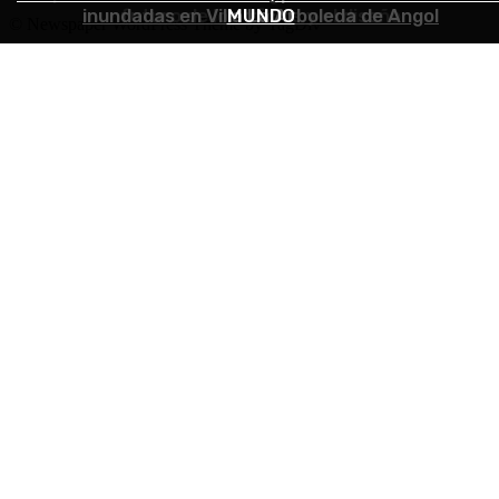
inundadas en Villa La Arboleda de Angol
futuro de los oficios y el diseño
MUNDO
© Newspaper WordPress Theme by TagDiv