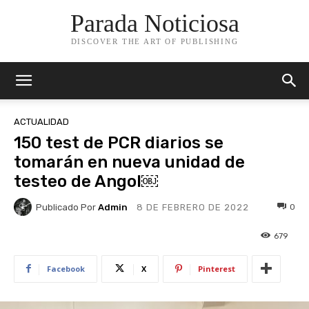
Parada Noticiosa
DISCOVER THE ART OF PUBLISHING
ACTUALIDAD
150 test de PCR diarios se
tomarán en nueva unidad de
testeo de Angol￼
Publicado Por
Admin
0
8 DE FEBRERO DE 2022
679
Facebook
X
Pinterest