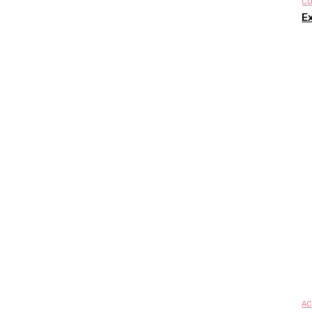
CU
Ex
AC