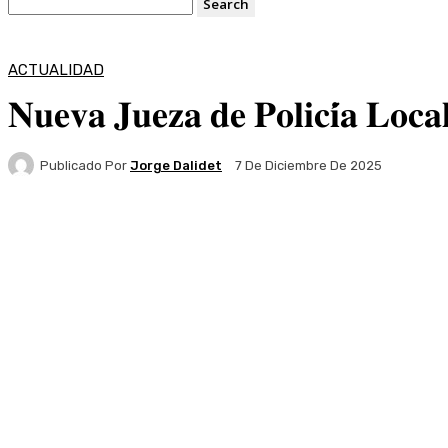
ACTUALIDAD
𝐍𝐮𝐞𝐯𝐚 𝐉𝐮𝐞𝐳𝐚 𝐝𝐞 𝐏𝐨𝐥𝐢𝐜𝐢́𝐚 𝐋𝐨𝐜𝐚𝐥
Publicado Por
Jorge Dalidet
7 De Diciembre De 2025
Facebook
X
Pinterest
WhatsApp