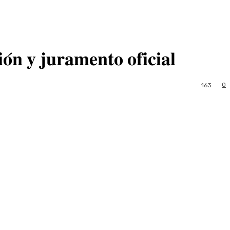
𝐨́𝐧 𝐲 𝐣𝐮𝐫𝐚𝐦𝐞𝐧𝐭𝐨 𝐨𝐟𝐢𝐜𝐢𝐚𝐥
0
163