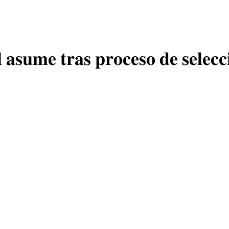
 𝐚𝐬𝐮𝐦𝐞 𝐭𝐫𝐚𝐬 𝐩𝐫𝐨𝐜𝐞𝐬𝐨 𝐝𝐞 𝐬𝐞𝐥𝐞𝐜𝐜𝐢