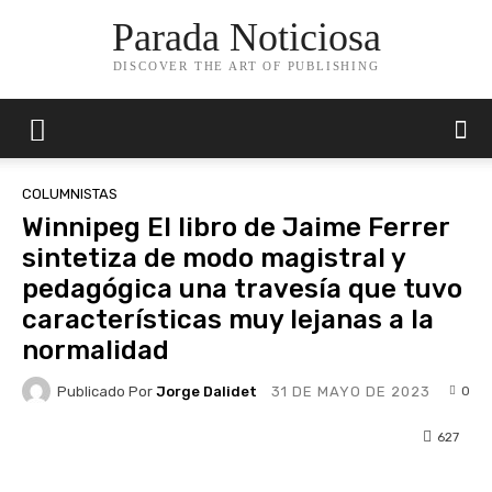
Parada Noticiosa
DISCOVER THE ART OF PUBLISHING
COLUMNISTAS
Winnipeg El libro de Jaime Ferrer
sintetiza de modo magistral y
pedagógica una travesía que tuvo
características muy lejanas a la
normalidad
Publicado Por
Jorge Dalidet
0
31 DE MAYO DE 2023
627
Facebook
X
Pinterest
Whats