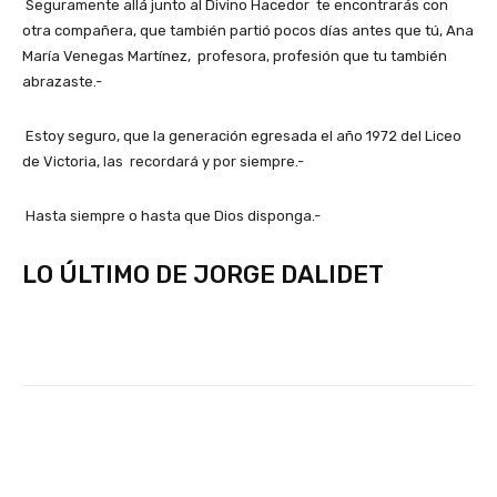
Seguramente allá junto al Divino Hacedor te encontrarás con
otra compañera, que también partió pocos días antes que tú, Ana
María Venegas Martínez, profesora, profesión que tu también
abrazaste.-
Estoy seguro, que la generación egresada el año 1972 del Liceo
de Victoria, las recordará y por siempre.-
Hasta siempre o hasta que Dios disponga.-
LO ÚLTIMO DE JORGE DALIDET
Facebook
X
Pinterest
Whats
COLUMNISTAS