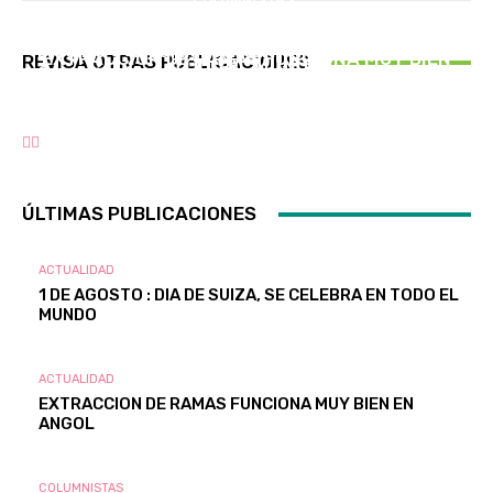
ACTUALIDAD
Angol fue escenario del cambio de mando del
ACTUALIDAD
1 DE AGOSTO : DIA DE SUIZA, SE CELEBRA EN
Distrito T-3 de Lions International : León Mario
EXTRACCION DE RAMAS FUNCIONA MUY BIEN
REVISA OTRAS PUBLICACIONES
TODO EL MUNDO
Grandón, Asesor de Comunicaciones Distrito T
EN ANGOL
3
ÚLTIMAS PUBLICACIONES
ACTUALIDAD
1 DE AGOSTO : DIA DE SUIZA, SE CELEBRA EN TODO EL
MUNDO
ACTUALIDAD
EXTRACCION DE RAMAS FUNCIONA MUY BIEN EN
ANGOL
COLUMNISTAS