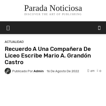
Parada Noticiosa
DISCOVER THE ART OF PUBLISHING
ACTUALIDAD
Recuerdo A Una Compañera De
Liceo Escribe Mario A. Grandón
Castro
Publicado Por
Admin
611
0
16 De Agosto De 2022
Facebook
X
Pinterest
Whats