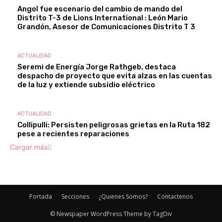
Angol fue escenario del cambio de mando del
Distrito T-3 de Lions International : León Mario
Grandón, Asesor de Comunicaciones Distrito T 3
ACTUALIDAD
Seremi de Energía Jorge Rathgeb, destaca
despacho de proyecto que evita alzas en las cuentas
de la luz y extiende subsidio eléctrico
ACTUALIDAD
Collipulli: Persisten peligrosas grietas en la Ruta 182
pese a recientes reparaciones
Cargar más
Portada
Secciones
¿Quienes Somos?
Contactenos
© Newspaper WordPress Theme by TagDiv