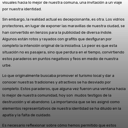
visuales hacia lo mejor de nuestra comuna, una invitación a un viaje
por nuestra identidad.
Sin embargo, la realidad actual es decepcionante, es otra. Los vidrios
protectores, en lugar de exponer las maravillas de nuestra ciudad, se
han convertido en lienzos para la publicidad de diversa índole.
Algunos están rotos y rayados con grafitis que desfiguran por
completo la intención original de la iniciativa. Lo peor es que esta
situación no es pasajera, sino que perdura en el tiempo, convirtiendo
estos paraderos en puntos negativos y feos en medio de nuestra
urbe.
Lo que originalmente buscaba promover el turismo local y dar a
conocer nuestras tradiciones y atractivos se ha desviado por
completo. Estos paraderos, que alguna vez fueron una ventana hacia
lo mejor de nuestra comunidad, hoy son mudos testigos de la
destrucción y el abandono. La importancia que se les asignó como
elementos representativos de nuestra identidad se ha diluido en la
apatía y la falta de cuidado.
Es necesario reflexionar sobre cómo hemos permitido que estos