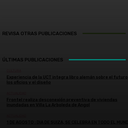
Facebook
X
Pinterest
WhatsApp
REVISA OTRAS PUBLICACIONES
ÚLTIMAS PUBLICACIONES
CULTURA
Experiencia de la UCT integra libro alemán sobre el futuro
los oficios y el diseño
ACTUALIDAD
Frontel realiza desconexión preventiva de viviendas
inundadas en Villa La Arboleda de Angol
ACTUALIDAD
1 DE AGOSTO : DIA DE SUIZA, SE CELEBRA EN TODO EL MUN