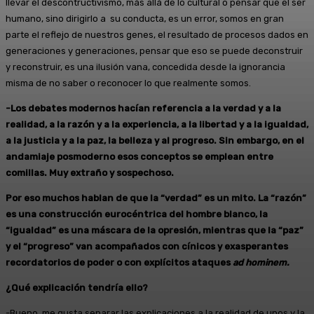
llevar el descontructivismo, más allá de lo cultural o pensar que el ser
humano, sino dirigirlo a su conducta, es un error, somos en gran
parte el reflejo de nuestros genes, el resultado de procesos dados en
generaciones y generaciones, pensar que eso se puede deconstruir
y reconstruir, es una ilusión vana, concedida desde la ignorancia
misma de no saber o reconocer lo que realmente somos.
-Los debates modernos hacían referencia a la verdad y a la
realidad, a la razón y a la experiencia, a la libertad y a la igualdad,
a la justicia y a la paz, la belleza y al progreso. Sin embargo, en el
andamiaje posmoderno esos conceptos se emplean entre
comillas. Muy extraño y sospechoso.
Por eso muchos hablan de que la “verdad” es un mito. La “razón”
es una construcción eurocéntrica del hombre blanco, la
“igualdad” es una máscara de la opresión, mientras que la “paz”
y el “progreso” van acompañados con cínicos y exasperantes
recordatorios de poder o con explícitos ataques
ad hominem.
¿Qué explicación tendría ello?
-Bueno, me gusta separar las explicaciones a la realidad de unos y la