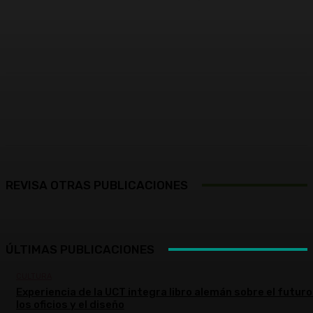
Facebook
X
Pinterest
WhatsApp
REVISA OTRAS PUBLICACIONES
ÚLTIMAS PUBLICACIONES
CULTURA
Experiencia de la UCT integra libro alemán sobre el futuro
los oficios y el diseño