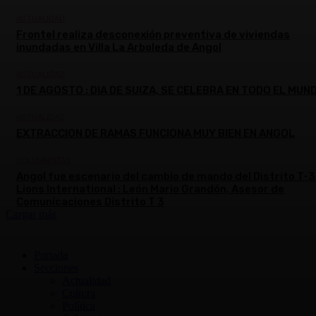
ACTUALIDAD
Frontel realiza desconexión preventiva de viviendas
inundadas en Villa La Arboleda de Angol
ACTUALIDAD
1 DE AGOSTO : DIA DE SUIZA, SE CELEBRA EN TODO EL MUN
ACTUALIDAD
EXTRACCION DE RAMAS FUNCIONA MUY BIEN EN ANGOL
COLUMNISTAS
Angol fue escenario del cambio de mando del Distrito T-3
Lions International : León Mario Grandón, Asesor de
Comunicaciones Distrito T 3
Cargar más
Portada
Secciones
Actualidad
Cultura
Política