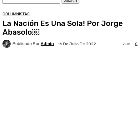
COLUMNISTAS
La Nación Es Una Sola! Por Jorge
Abasolo￼
Publicado Por
Admin
0
16 De Julio De 2022
688
Facebook
X
Pinterest
WhatsApp