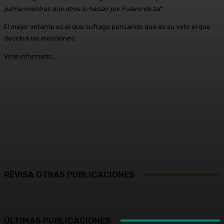
patria;mientras que otros lo hacían por Fulano de tal”.
El mejor votante es el que sufraga pensando que es su voto el que
decidirá las elecciones.
Vote informado…
Facebook
X
Pinterest
WhatsApp
REVISA OTRAS PUBLICACIONES
ÚLTIMAS PUBLICACIONES