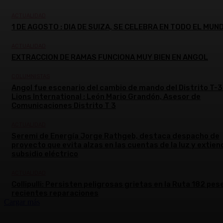
ACTUALIDAD
1 DE AGOSTO : DIA DE SUIZA, SE CELEBRA EN TODO EL MUN
ACTUALIDAD
EXTRACCION DE RAMAS FUNCIONA MUY BIEN EN ANGOL
COLUMNISTAS
Angol fue escenario del cambio de mando del Distrito T-3
Lions International : León Mario Grandón, Asesor de
Comunicaciones Distrito T 3
ACTUALIDAD
Seremi de Energía Jorge Rathgeb, destaca despacho de
proyecto que evita alzas en las cuentas de la luz y extien
subsidio eléctrico
ACTUALIDAD
Collipulli: Persisten peligrosas grietas en la Ruta 182 pes
recientes reparaciones
Cargar más