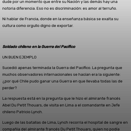
dude por un momento que entre su Nación y las demás hay una
notoria diferencia. Eso no es discriminación: es amor al terruño.
Ni hablar de Francia, donde en la enseñanza básica se exalta su
cultura como orgullo digno de exportar.
Soldado chileno en la Guerra del Pacífico
UN BUEN EJEMPLO
Sucedió apenas terminada la Guerra del Pacífico. La pregunta que
muchos observadores internacionales se hacían era la siguiente:
¿por qué Chile pudo ganar una Guerra en que llevaba todas las de
perder?
La respuesta está en la pregunta que le hizo el almirante francés
Abel Du Petit Thouars, de visita en Lima a el comandante en Jefe
chileno Patricio Lynch.
Luego de las batallas de Lima, Lynch recorría el hospital de sangre en
compañía del almirante francés Du Petit Thouars, quien no podía