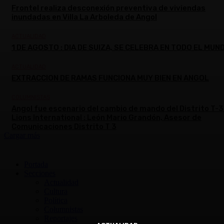
Frontel realiza desconexión preventiva de viviendas
inundadas en Villa La Arboleda de Angol
ACTUALIDAD
1 DE AGOSTO : DIA DE SUIZA, SE CELEBRA EN TODO EL MUN
ACTUALIDAD
EXTRACCION DE RAMAS FUNCIONA MUY BIEN EN ANGOL
COLUMNISTAS
Angol fue escenario del cambio de mando del Distrito T-3
Lions International : León Mario Grandón, Asesor de
Comunicaciones Distrito T 3
Cargar más
Portada
Secciones
Actualidad
Cultura
Política
Columnistas
Reportajes