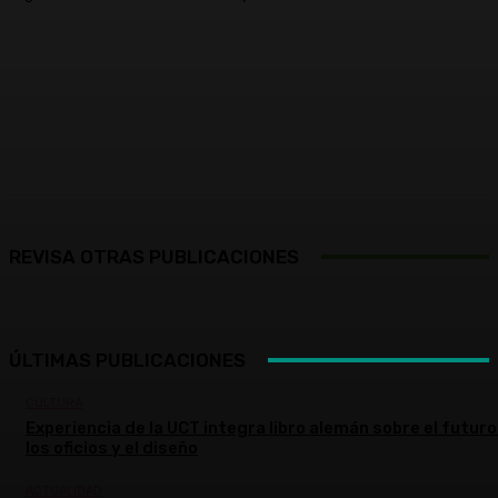
Facebook
X
Pinterest
WhatsApp
REVISA OTRAS PUBLICACIONES
ÚLTIMAS PUBLICACIONES
CULTURA
Experiencia de la UCT integra libro alemán sobre el futuro
los oficios y el diseño
ACTUALIDAD