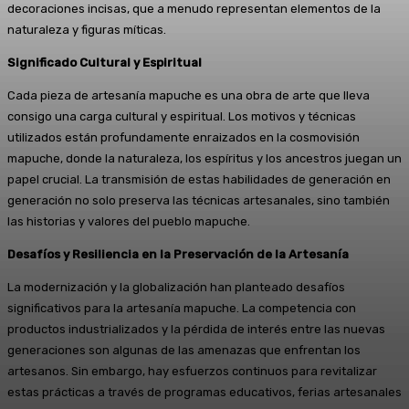
decoraciones incisas, que a menudo representan elementos de la
naturaleza y figuras míticas.
Significado Cultural y Espiritual
Cada pieza de artesanía mapuche es una obra de arte que lleva
consigo una carga cultural y espiritual. Los motivos y técnicas
utilizados están profundamente enraizados en la cosmovisión
mapuche, donde la naturaleza, los espíritus y los ancestros juegan un
papel crucial. La transmisión de estas habilidades de generación en
generación no solo preserva las técnicas artesanales, sino también
las historias y valores del pueblo mapuche.
Desafíos y Resiliencia en la Preservación de la Artesanía
La modernización y la globalización han planteado desafíos
significativos para la artesanía mapuche. La competencia con
productos industrializados y la pérdida de interés entre las nuevas
generaciones son algunas de las amenazas que enfrentan los
artesanos. Sin embargo, hay esfuerzos continuos para revitalizar
estas prácticas a través de programas educativos, ferias artesanales