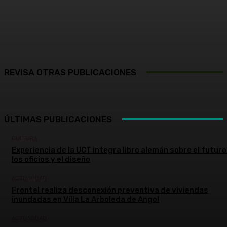
Facebook
X
Pinterest
WhatsApp
REVISA OTRAS PUBLICACIONES
ÚLTIMAS PUBLICACIONES
CULTURA
Experiencia de la UCT integra libro alemán sobre el futuro
los oficios y el diseño
ACTUALIDAD
Frontel realiza desconexión preventiva de viviendas
inundadas en Villa La Arboleda de Angol
ACTUALIDAD