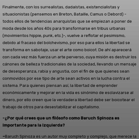
Finalmente, con los surrealistas, dadaístas, existencialistas y
situacionistas (pensemos en Breton, Bataille, Camus o Debord) -
todos ellos de tendencias anarquistas que se empiezan a poner de
moda desde los años 40s para transformarse en tribus urbanas
(movimientos hippie, punk, etc.)-, vuelve a reflotar el pesimismo,
debido al fracaso del bolchevismo, por eso para ellos la libertad se
transforma en sabotaje, usar el arte como boicot. De ahí aparecerá
con cada vez más fuerza un arte perverso, cuya misión es destruir los
cánones de belleza tradicionales de la sociedad, llevando un mensaje
de desesperanza, rabia y angustia, con el fin de que quienes sean
conmovidos por ese tipo de arte sean activos en la lucha contra el
sistema. Para quienes piensan así, la libertad de emprender
económicamente y mejorar en la vida es sinónimo de esclavizarse al
dinero, por ello creen que la verdadera libertad debe ser boicotear el
trabajo de otros para desestabilizar el capitalismo.
-¿Por qué crees que un filósofo como Baruch Spinoza es
importante para la izquierda?
–
Baruch Spinoza es un autor muy completo y complejo, que merece la