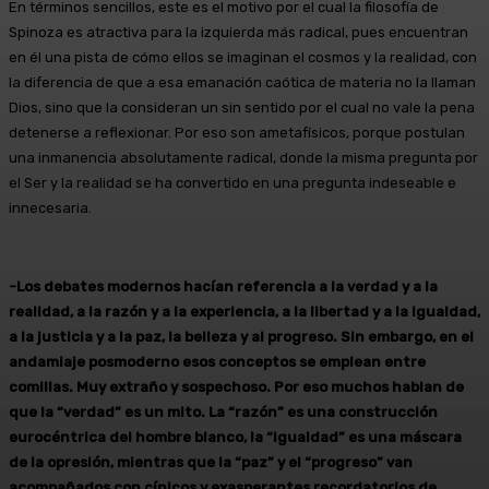
En términos sencillos, este es el motivo por el cual la filosofía de
Spinoza es atractiva para la izquierda más radical, pues encuentran
en él una pista de cómo ellos se imaginan el cosmos y la realidad, con
la diferencia de que a esa emanación caótica de materia no la llaman
Dios, sino que la consideran un sin sentido por el cual no vale la pena
detenerse a reflexionar. Por eso son ametafísicos, porque postulan
una inmanencia absolutamente radical, donde la misma pregunta por
el Ser y la realidad se ha convertido en una pregunta indeseable e
innecesaria.
-Los debates modernos hacían referencia a la verdad y a la
realidad, a la razón y a la experiencia, a la libertad y a la igualdad,
a la justicia y a la paz, la belleza y al progreso. Sin embargo, en el
andamiaje posmoderno esos conceptos se emplean entre
comillas. Muy extraño y sospechoso. Por eso muchos hablan de
que la “verdad” es un mito. La “razón” es una construcción
eurocéntrica del hombre blanco, la “igualdad” es una máscara
de la opresión, mientras que la “paz” y el “progreso” van
acompañados con cínicos y exasperantes recordatorios de