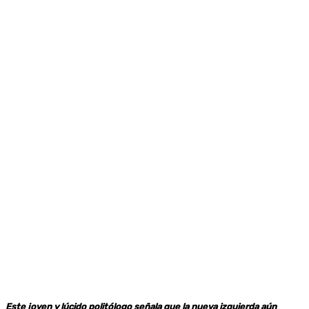
Este joven y lúcido politólogo señala que la nueva izquierda aún