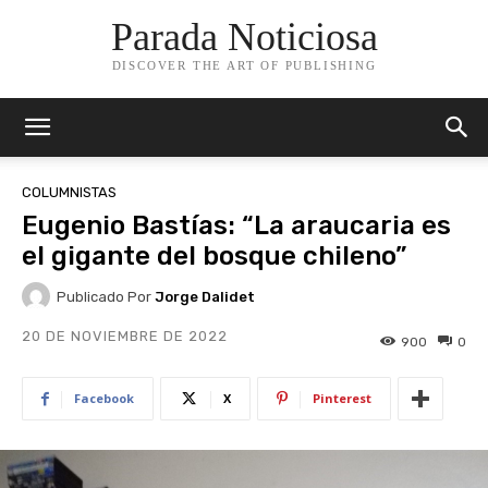
Parada Noticiosa
DISCOVER THE ART OF PUBLISHING
COLUMNISTAS
Eugenio Bastías: “La araucaria es
el gigante del bosque chileno”
Publicado Por
Jorge Dalidet
20 DE NOVIEMBRE DE 2022
900
0
Facebook
X
Pinterest