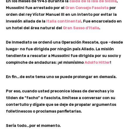
En los meses de 1943 durante la
caída de la isla de Sicilia
,
Mussolini fue arrestado por el
Gran Consejo Fascista
por
orden del rey Víctor Manuel III en un intento por evitar la
invasión aliada de la
Italia continental
. Fue encarcelado en
un hotel del área natural del
Gran Sasso d’Italia
.
De inmediato se ordenó una Operación Rescate, que –desde
luego- no fue dirigida por ningún país Aliado. La misión
tendiente a rescatar a Mussolini fue dirigida por su socio y
compinche de andaduras: ¡el mismísimo
Adolfo Hitler
!
En fin…de este tema uno se puede prolongar en demasía.
Por eso, cuando usted preconice ideas de derechas y lo
tilden de “facho” o fascista, limítese a conversar con su
contertulio y dígale que se deje de propalar argumentos
folletinescos o proclamas panfletarias.
Sería todo…por el momento.