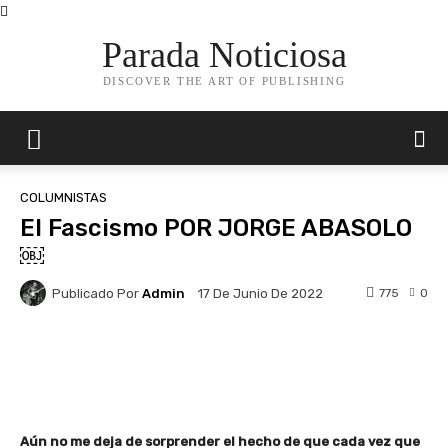
Parada Noticiosa
DISCOVER THE ART OF PUBLISHING
COLUMNISTAS
El Fascismo POR JORGE ABASOLO
￼
Publicado Por
Admin
775
0
17 De Junio De 2022
Facebook
X
Pinterest
Whats
Aún no me deja de sorprender el hecho de que cada vez que