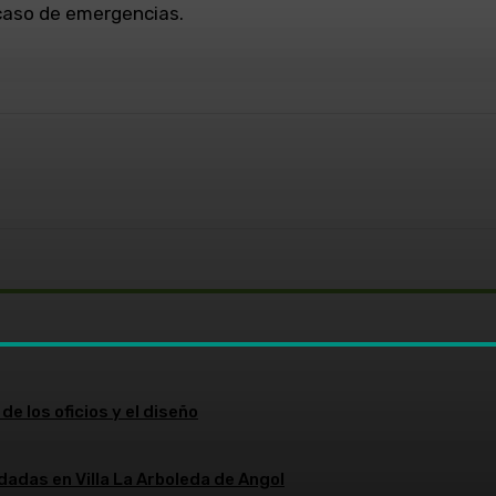
caso de emergencias.
WhatsApp
de los oficios y el diseño
dadas en Villa La Arboleda de Angol