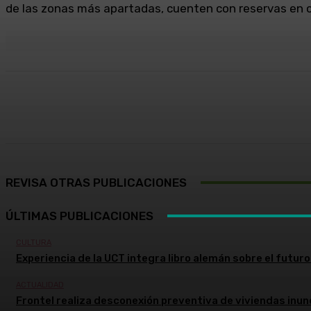
de las zonas más apartadas, cuenten con reservas en 
Cuota
Facebook
X
Pinterest
REVISA OTRAS PUBLICACIONES
ÚLTIMAS PUBLICACIONES
CULTURA
Experiencia de la UCT integra libro alemán sobre el futuro 
ACTUALIDAD
Frontel realiza desconexión preventiva de viviendas inun