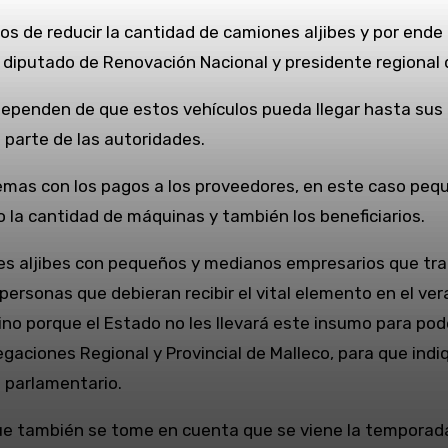
s de reducir la cantidad de camiones aljibes y por ende 
diputado de Renovación Nacional y presidente regional de
dependen de que estos vehículos pueda llegar hasta sus h
 parte de las autoridades.
emas con los pagos a los proveedores, en este caso pe
o la cantidad de máquinas y también los beneficiarios.
es aljibes con pequeños y medianos empresarios que tran
ersonas que debieran recibir el vital elemento en el v
ino porque el Estado no les llevará este insumo para poder
legaciones Regional y Provincial de Malleco, para que indi
l parlamentario.
ue también se tome en cuenta que se viene la temporada