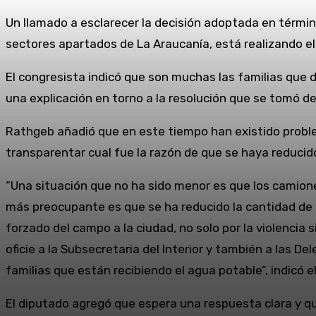
Un llamado a esclarecer la decisión adoptada en término
sectores apartados de La Araucanía, está realizando el 
El congresista indicó que son muchas las familias que 
una explicación en torno a la resolución que se tomó de
Rathgeb añadió que en este tiempo han existido probl
transparentar cual fue la razón de que se haya reducid
“Una situación que no ha sido menor es que los camion
más preocupante es que se ha reducido la cantidad de p
forzado del campo a la ciudad, no solo por la violencia s
oficie a la Subsecretaria del Interior y también a las De
familias que están recibiendo el agua potable”, indicó e
El diputado agregó que espera una respuesta clara y q