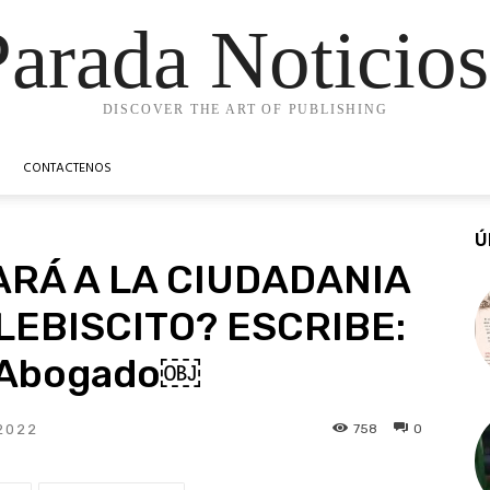
Parada Noticios
DISCOVER THE ART OF PUBLISHING
CONTACTENOS
Ú
ARÁ A LA CIUDADANIA
LEBISCITO? ESCRIBE:
. Abogado￼
758
0
2022