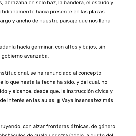
as, abrazaba en solo haz, la bandera, el escudo y
cotidianamente hacia presente en las plazas
largo y ancho de nuestro paisaje que nos llena
dadanía hacía germinar, con altos y bajos, sin
s gobierno avanzaba.
stitucional, se ha renunciado al concepto
 lo que hasta la fecha ha sido, y del cual, no
do y alcance, desde que, la instrucción cívica y
 de interés en las aulas. ¡¡¡ Vaya insensatez más
truyendo, con alzar fronteras étnicas, de género
 obstáculos de cualquier otra índole, a gusto del