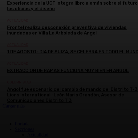
Experiencia de la UCT integra libro alemán sobre el futuro
los oficios y el diseño
ACTUALIDAD
Frontel realiza desconexión preventiva de viviendas
inundadas en Villa La Arboleda de Angol
ACTUALIDAD
1 DE AGOSTO : DIA DE SUIZA, SE CELEBRA EN TODO EL MUN
ACTUALIDAD
EXTRACCION DE RAMAS FUNCIONA MUY BIEN EN ANGOL
COLUMNISTAS
Angol fue escenario del cambio de mando del Distrito T-3
Lions International : León Mario Grandón, Asesor de
Comunicaciones Distrito T 3
Cargar más
Portada
Secciones
Actualidad