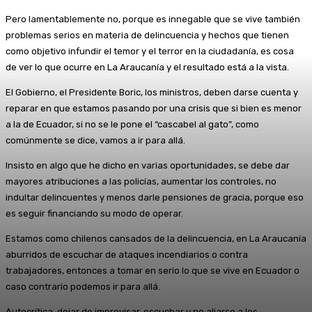
Pero lamentablemente no, porque es innegable que se vive también
problemas serios en materia de delincuencia y hechos que tienen
como objetivo infundir el temor y el terror en la ciudadanía, es cosa
de ver lo que ocurre en La Araucanía y el resultado está a la vista.
El Gobierno, el Presidente Boric, los ministros, deben darse cuenta y
reparar en que estamos pasando por una crisis que si bien es menor
a la de Ecuador, si no se le pone el “cascabel al gato”, como
comúnmente se dice, vamos a ir para allá.
Insisto en algo que he dicho en varias oportunidades, se debe dar
mayores atribuciones a las policías, aumentar los controles, no
indultar delincuentes y menos darle pensiones de gracia, porque eso
es seguir financiando su modo de operar.
Estamos como chilenos cansados de la delincuencia, en La Araucanía
aburridos de escuchar de ataques incendiarios o contra
trabajadores, entonces a tomar en serio lo que se vive en Ecuador o
caso contrario podemos ir para allá.
Autocrítica, dejar de improvisar, escuchar y no aliarse a los