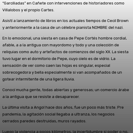
“Garciliadas” en Cañete con intervenciones de historiadores como
Villalobos y el propio Cartes.
Asistí a lanzamiento de libros en los actuales tiempos de Cecil Brown
y anteriormente a la casa de un célebre pianista NOMBRE del nazi.
En lo emocional, una siesta en casa de Pepe Cortés hombre cordial,
afable, a a la antigua con mayordomo y todo y una colección de
reliquias como auto y artefactos de comienzos del siglo XX. La siesta
tuvo lugar en el dormitorio de Pepe, cuyo cielo es de vidrio. La
sensación de ver como caen las hojas es singular, especial
sobrecogedora y bella especialmente si van acompañados de un
gotear intermitente de una ligera lluvia.
Conocí mucha gente, todas abiertas y generosas; un comercio árabe
a la antigua que se resiste a desaparecer.
La última visita a Angol hace dos años, fue un poco más triste. Pre
pandemia, la agitación social llegaba a ultranza, los negocios
cerrados paredes destruidas, muros rayados.
Luego la violencia a pocos kilómetros, la incertidumbre si poder o no,