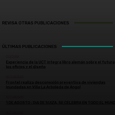
REVISA OTRAS PUBLICACIONES
ÚLTIMAS PUBLICACIONES
CULTURA
Experiencia de la UCT integra libro alemán sobre el futuro
los oficios y el diseño
ACTUALIDAD
Frontel realiza desconexión preventiva de viviendas
inundadas en Villa La Arboleda de Angol
ACTUALIDAD
1 DE AGOSTO : DIA DE SUIZA, SE CELEBRA EN TODO EL MUN
ACTUALIDAD