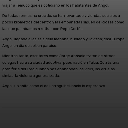
viajar a Temuco que es cotidiano en los habitantes de Angol.
De todas formas ha crecido, se han levantado viviendas sociales a
pocos kilómetros del centro y las empanadas siguen deliciosas como
las que pasábamos a retirar con Pepe Cortés.
Angol, llegada a las seis dela mañana, nublado y llovizna; casi Europa.
Angol en día de sol, un paraíso.
Mientras tanto, escritores como Jorge Abásolo tratan de atraer
colegas hacia su ciudad adoptiva, pues nació en Talca. Quizás una
gran feria del libro cuando nos abandonen los virus, las viruelas
simias, la violencia generalizada.
Angol, un salto como el de Larraguibel, hacia la esperanza.
Facebook
X
Pinterest
WhatsApp