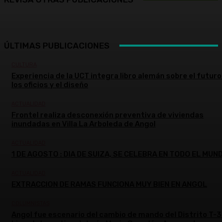
ÚLTIMAS PUBLICACIONES
CULTURA
Experiencia de la UCT integra libro alemán sobre el futuro
los oficios y el diseño
ACTUALIDAD
Frontel realiza desconexión preventiva de viviendas
inundadas en Villa La Arboleda de Angol
ACTUALIDAD
1 DE AGOSTO : DIA DE SUIZA, SE CELEBRA EN TODO EL MUN
ACTUALIDAD
EXTRACCION DE RAMAS FUNCIONA MUY BIEN EN ANGOL
COLUMNISTAS
Angol fue escenario del cambio de mando del Distrito T-3