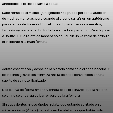
anecdótico o lo desopilante a secas.
Sabe reírse de sí mismo. ¿Un ejemplo? Se puede perder la audición
de muchas maneras, pero cuando ello tiene su raíz en un autódromo
para coches de Fórmula Uno, el hito adquiere trazas de mentira,
fantasía
verniana
o hecho fortuito en grado superlativo. ¡Pero le pasó
a Jouffé…! Y lo relata de manera coloquial, sin un vestigio de atribuir
el incidente a la mala fortuna.
Jouffé escarmena y despeina la historia como sólo él sabe hacerlo. Y
los hechos graves los minimiza hasta dejarlos convertidos en una
suerte de sainete jibarizado.
Nos cultiva de forma amena y brinda esos brochazos que la historia
solemne se encarga de barrer bajo de la alfombra.
Sin aspavientos ni escrúpulos, relata que estando sentado en un
wáter en Kenia (África) pensaba en los elefantes que había visto