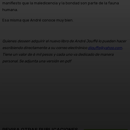
manifiesto que la maledicencia y la bondad son parte de la fauna
humana.
Esa misma que André conoce muy bien.
Quienes deseen adquirir el nuevo libro de André Jouffé lo pueden hacer
escribiendo directamente a su correo electrónico
djouffe@yahoo.com
.
Tiene un valor de 6 mil pesos y cada uno va dedicado de manera
personal. Se adjunta una versión en pdf
Facebook
X
Pinterest
WhatsApp
REVISA OTRAS PUBLICACIONES